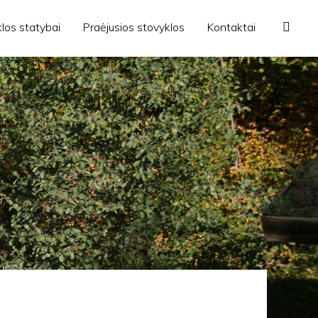
los statybai
Praėjusios stovyklos
Kontaktai