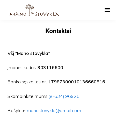
Kontaktai
Všį “Mano stovykla”
Įmonės kodas:
303116600
Banko sąskaitos nr.:
LT987300010136660816
Skambinkite mums
(8-634) 96925
Rašykite
manostovykla@gmail.com